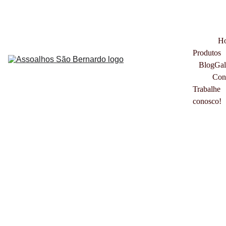
VISITE O NOSSO SHOW ROOM EM SÃO BERNARDO DO CAMPO - 
RUA MÁRIO FONGARO, 643 
H
Produtos
Blog
Gal
Con
Trabalhe 
conosco!