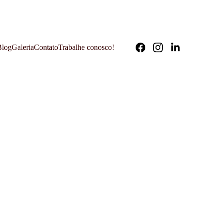
ONGARO, 643 
Blog
Galeria
Contato
Trabalhe conosco!