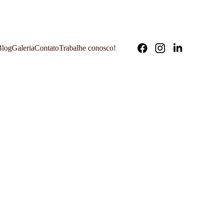
ONGARO, 643 
Blog
Galeria
Contato
Trabalhe conosco!