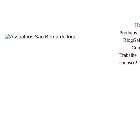
VISITE O NOSSO SHOW ROOM EM SÃO BERNARDO DO CAMPO - 
RUA MÁRIO FONGARO, 643 
H
Produtos
Blog
Gal
Con
Trabalhe 
conosco!